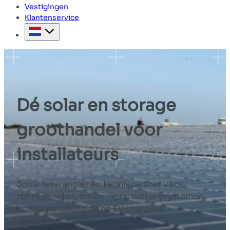
Vestigingen
Klantenservice
Dé solar en storage
groothandel voor
installateurs
Jouw leverancier en kennispartner voor
zonnepanelen, omvormers, batterijsystemen,
montagematerialen en EV chargers.