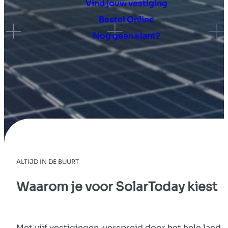
Vind jouw vestiging
Bestel Online
Nog geen klant?
ALTIJD IN DE BUURT
Waarom je voor
SolarToday
kiest
Met vijf vestigingen, verspreid door het hele land,